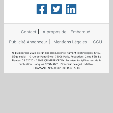
Contact
A propos de L'Embarqué
Publicité Annonceur
Mentions Légales
CGU
© L'Embarqué 2026 est un site des Editions Fitamant Technologies. SARL.
Siège social : 10 rue de Penthièvre, 75008 Paris. Rédaction : 2 rue Félix Le
Dantec CS 62020 – 29018 QUIMPER CEDEX. Représentant/Directeur de la
publication : Jacques FITAMANT - Directeur délégué : Mathieu
FITAMANT. N°509 667 895 RCS PARIS