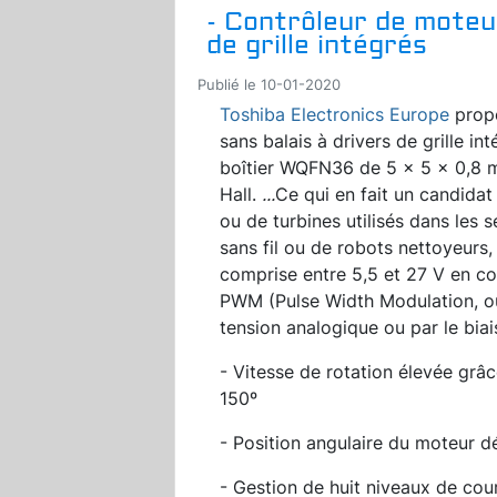
- Contrôleur de moteur
de grille intégrés
Publié le 10-01-2020
Toshiba Electronics Europe
propo
sans balais à drivers de grille 
boîtier WQFN36 de 5 x 5 x 0,8 m
Hall.
...
Ce qui en fait un candida
ou de turbines utilisés dans les 
sans fil ou de robots nettoyeurs
comprise entre 5,5 et 27 V en con
PWM (Pulse Width Modulation, ou
tension analogique ou par le biais
- Vitesse de rotation élevée gr
150º
- Position angulaire du moteur dé
- Gestion de huit niveaux de cou