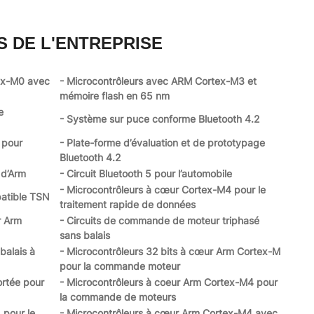
S DE L'ENTREPRISE
ex-M0 avec
- Microcontrôleurs avec ARM Cortex-M3 et
mémoire flash en 65 nm
e
- Système sur puce conforme Bluetooth 4.2
 pour
- Plate-forme d’évaluation et de prototypage
Bluetooth 4.2
 d’Arm
- Circuit Bluetooth 5 pour l’automobile
- Microcontrôleurs à cœur Cortex-M4 pour le
patible TSN
traitement rapide de données
r Arm
- Circuits de commande de moteur triphasé
sans balais
balais à
- Microcontrôleurs 32 bits à cœur Arm Cortex-M
pour la commande moteur
ortée pour
- Microcontrôleurs à coeur Arm Cortex-M4 pour
la commande de moteurs
 pour le
- Microcontrôleurs à cœur Arm Cortex-M4 avec