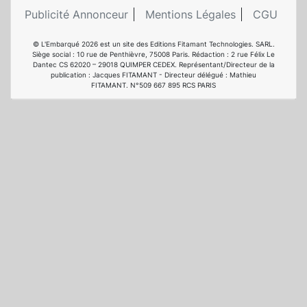
Publicité Annonceur
Mentions Légales
CGU
© L'Embarqué 2026 est un site des Editions Fitamant Technologies. SARL.
Siège social : 10 rue de Penthièvre, 75008 Paris. Rédaction : 2 rue Félix Le
Dantec CS 62020 – 29018 QUIMPER CEDEX. Représentant/Directeur de la
publication : Jacques FITAMANT - Directeur délégué : Mathieu
FITAMANT. N°509 667 895 RCS PARIS