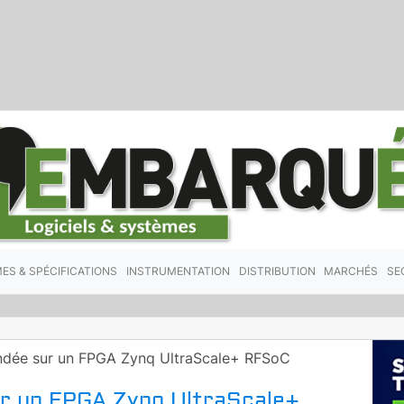
ES & SPÉCIFICATIONS
INSTRUMENTATION
DISTRIBUTION
MARCHÉS
SE
ndée sur un FPGA Zynq UltraScale+ RFSoC
ur un FPGA Zynq UltraScale+