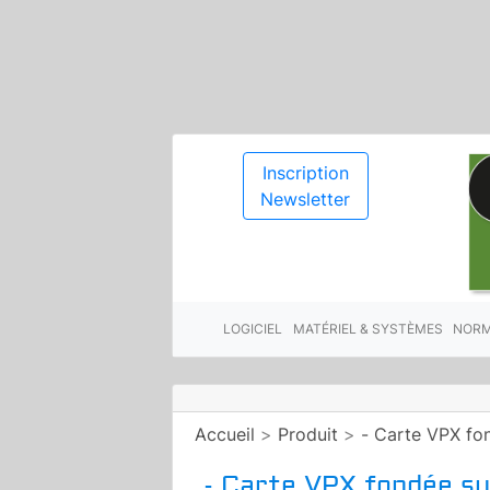
Inscription
Newsletter
LOGICIEL
MATÉRIEL & SYSTÈMES
NORM
Accueil
>
Produit
>
- Carte VPX fo
- Carte VPX fondée s