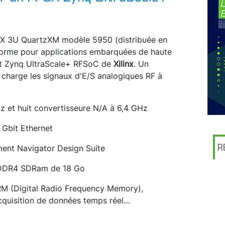
PX 3U QuartzXM modèle 5950 (distribuée en
forme pour applications embarquées de haute
uit Zynq UltraScale+ RFSoC de
Xilinx
. Un
charge les signaux d'E/S analogiques RF à
z et huit convertisseure N/A à 6,4 GHz
 Gbit Ethernet
R
ment Navigator Design Suite
e DDR4 SDRam de 18 Go
FRM (Digital Radio Frequency Memory),
cquisition de données temps réel…