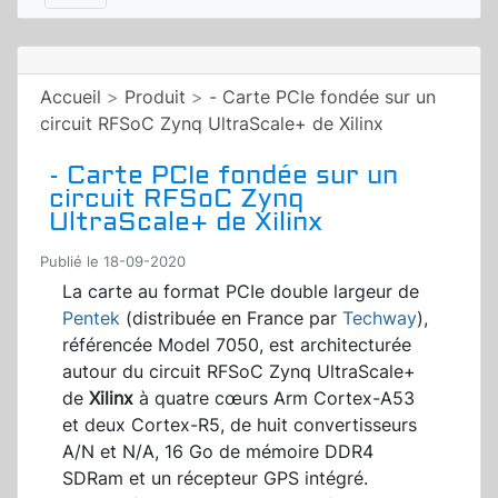
Accueil
>
Produit
>
- Carte PCIe fondée sur un
circuit RFSoC Zynq UltraScale+ de Xilinx
- Carte PCIe fondée sur un
circuit RFSoC Zynq
UltraScale+ de Xilinx
Publié le 18-09-2020
La carte au format PCIe double largeur de
Pentek
(distribuée en France par
Techway
),
référencée Model 7050, est architecturée
autour du circuit RFSoC Zynq UltraScale+
de
Xilinx
à quatre cœurs Arm Cortex-A53
et deux Cortex-R5, de huit convertisseurs
A/N et N/A, 16 Go de mémoire DDR4
SDRam et un récepteur GPS intégré.