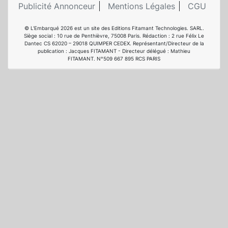
Publicité Annonceur
Mentions Légales
CGU
© L'Embarqué 2026 est un site des Editions Fitamant Technologies. SARL.
Siège social : 10 rue de Penthièvre, 75008 Paris. Rédaction : 2 rue Félix Le
Dantec CS 62020 – 29018 QUIMPER CEDEX. Représentant/Directeur de la
publication : Jacques FITAMANT - Directeur délégué : Mathieu
FITAMANT. N°509 667 895 RCS PARIS