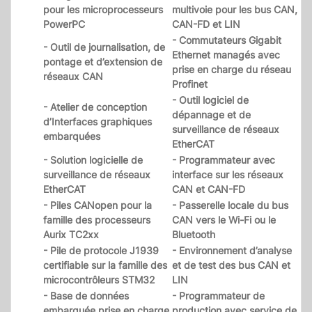
pour les microprocesseurs
multivoie pour les bus CAN,
PowerPC
CAN-FD et LIN
- Commutateurs Gigabit
- Outil de journalisation, de
Ethernet managés avec
pontage et d’extension de
prise en charge du réseau
réseaux CAN
Profinet
- Outil logiciel de
- Atelier de conception
dépannage et de
d’Interfaces graphiques
surveillance de réseaux
embarquées
EtherCAT
- Solution logicielle de
- Programmateur avec
surveillance de réseaux
interface sur les réseaux
EtherCAT
CAN et CAN-FD
- Piles CANopen pour la
- Passerelle locale du bus
famille des processeurs
CAN vers le Wi-Fi ou le
Aurix TC2xx
Bluetooth
- Pile de protocole J1939
- Environnement d’analyse
certifiable sur la famille des
et de test des bus CAN et
microcontrôleurs STM32
LIN
- Base de données
- Programmateur de
embarquée prise en charge
production avec service de