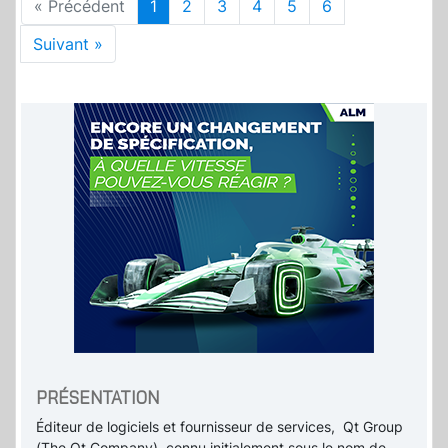
« Précédent
1
2
3
4
5
6
Suivant »
PRÉSENTATION
Éditeur de logiciels et fournisseur de services, Qt Group
(The Qt Company), connu initialement sous le nom de