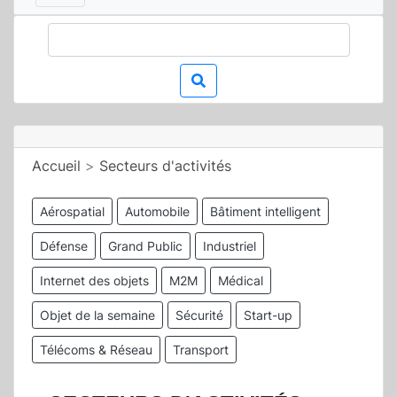
Accueil
>
Secteurs d'activités
Aérospatial
Automobile
Bâtiment intelligent
Défense
Grand Public
Industriel
Internet des objets
M2M
Médical
Objet de la semaine
Sécurité
Start-up
Télécoms & Réseau
Transport