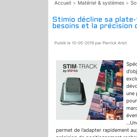
Accueil
>
Matériel & systèmes
>
So
Stimio décline sa plate-
besoins et la précision 
Publié le 10-05-2019 par Pierrick Arlot
Spéc
d’ob
excl
dévo
une 
pour 
marc
éven
...
Un
permet de l’adapter rapidement aux