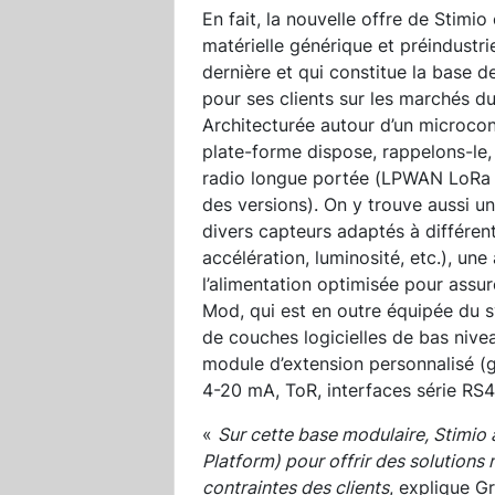
En fait, la nouvelle offre de Stimi
matérielle générique et préindustri
dernière et qui constitue la base d
pour ses clients sur les marchés du f
Architecturée autour d’un microco
plate-forme dispose, rappelons-le, 
radio longue portée (LPWAN LoRa 
des versions). On y trouve aussi un
divers capteurs adaptés à différen
accélération, luminosité, etc.), u
l’alimentation optimisée pour assu
Mod, qui est en outre équipée du 
de couches logicielles de bas nive
module d’extension personnalisé (g
4-20 mA, ToR, interfaces série RS4
«
Sur cette base modulaire, Stimio
Platform) pour offrir des solutions
contraintes des clients
, explique G