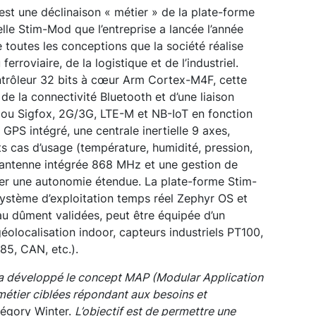
o est une déclinaison « métier » de la plate-forme
elle Stim-Mod que l’entreprise a lancée l’année
e toutes les conceptions que la société réalise
erroviaire, de la logistique et de l’industriel.
ntrôleur 32 bits à cœur Arm Cortex-M4F, cette
de la connectivité Bluetooth et d’une liaison
ou Sigfox, 2G/3G, LTE-M et NB-IoT en fonction
 GPS intégré, une centrale inertielle 9 axes,
ts cas d’usage (température, humidité, pression,
ne antenne intégrée 868 MHz et une gestion de
rer une autonomie étendue. La plate-forme Stim-
système d’exploitation temps réel Zephyr OS et
au dûment validées, peut être équipée d’un
éolocalisation indoor, capteurs industriels PT100,
85, CAN, etc.).
 a développé le concept MAP (Modular Application
 métier ciblées répondant aux besoins et
régory Winter.
L’objectif est de permettre une