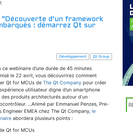
t
e "Découverte d'un framework
mbarqués : démarrez Qt sur
Développement
Qt Group
 ce webinaire d’une durée de 45 minutes
nisé le 22 avril, vous découvrirez comment
iser Qt for MCUs de
The Qt Company
pour créer
expérience utilisateur digne d’un smartphone
 des produits architecturés autour d'un
ocontrôleur.
...
Animé par Emmanuel Penzes, Pre-
R
s Engineer EMEA chez The Qt Company,
le
naire
abordera plusieurs points :
 de Qt for MCUs