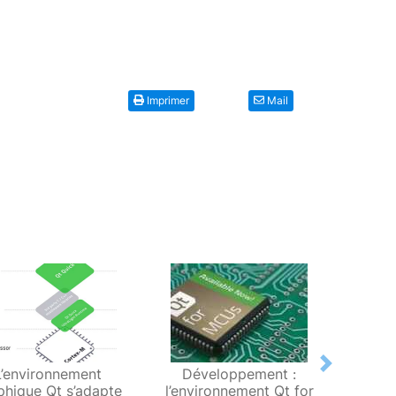
Imprimer
Mail
Next
L’environnement
Développement :
Dans
phique Qt s’adapte
l’environnement Qt for
l’envi