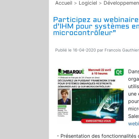
Accueil
>
Logiciel
>
Développemen
Participez au webinair
d’IHM pour systèmes e
microcontrôleur"
Publié le 16-04-2020 par Francois Gauthier
Dans
orga
util
une 
pour
micr
Sale
webi
- Présentation des fonctionnalités