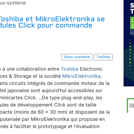
us-système
Toshiba et MikroElektronika se
dules Click pour commande
Sous-système
Toshiba
e à une collaboration entre
Toshiba
Electronic
ces & Storage et la société
MikroElektronika
,
ains circuits intégrés de commande moteur de la
été japonaise sont aujourd’hui accessibles sur
minicartes Click.
...
De type plug-and-play, les
les de développement Click sont de taille
R
acte (moins de 60 x 30 mm) et disposent de la
ularisée par MikroElektronika qui propose en
nés à faciliter le prototypage et l'évaluation