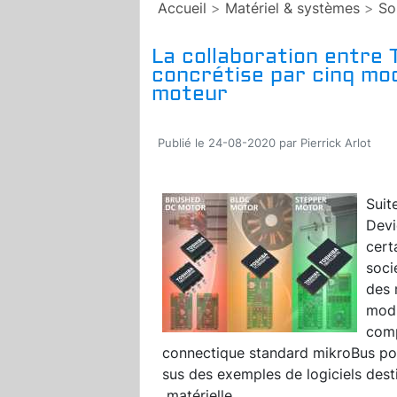
Accueil
>
Matériel & systèmes
>
So
La collaboration entre 
concrétise par cinq mo
moteur
Publié le 24-08-2020 par Pierrick Arlot
Suit
Devi
cert
soci
des 
modu
comp
connectique standard mikroBus pop
sus des exemples de logiciels desti
matérielle.