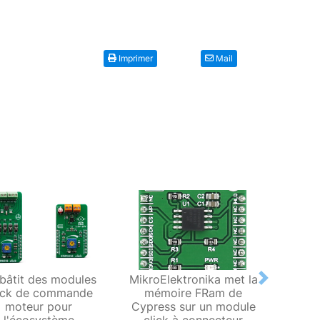
Imprimer
Mail
bâtit des modules
MikroElektronika met la
Comm
Next
ick de commande
mémoire FRam de
Fu
moteur pour
Cypress sur un module
a
l'écosystème
click à connecteur
modula