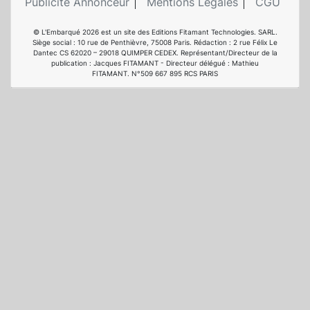
Publicité Annonceur
Mentions Légales
CGU
© L'Embarqué 2026 est un site des Editions Fitamant Technologies. SARL.
Siège social : 10 rue de Penthièvre, 75008 Paris. Rédaction : 2 rue Félix Le
Dantec CS 62020 – 29018 QUIMPER CEDEX. Représentant/Directeur de la
publication : Jacques FITAMANT - Directeur délégué : Mathieu
FITAMANT. N°509 667 895 RCS PARIS