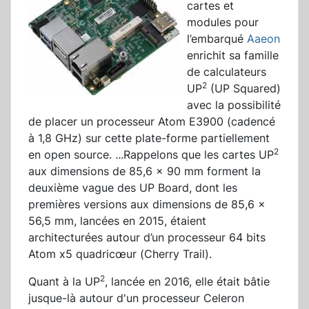
cartes et
modules pour
l’embarqué
Aaeon
enrichit sa famille
de calculateurs
2
UP
(UP Squared)
avec la possibilité
de placer un processeur Atom E3900 (cadencé
à 1,8 GHz) sur cette plate-forme partiellement
2
en open source.
...
Rappelons que les cartes UP
aux dimensions de 85,6 x 90 mm forment la
deuxième vague des UP Board, dont les
premières versions aux dimensions de 85,6 x
56,5 mm, lancées en 2015, étaient
architecturées autour d’un processeur 64 bits
Atom x5 quadricœur (Cherry Trail).
2
Quant à la UP
, lancée en 2016, elle était bâtie
jusque-là autour d'un processeur Celeron