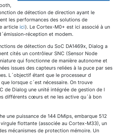
ooth,
fonction de détection de direction ayant le
ement les performances des solutions de
e article
ici
). Le Cortex-M0+ est ici associé à un
 d´émission-réception et modem.
 fonctions de détection du SoC DA1469x, Dialog a
ent cités un contrôleur SNC (Sensor Node
iniature qui fonctionne de manière autonome et
es issues des capteurs reliées à la puce par ses
es. L´objectif étant que le processeur d
f que lorsque c´est nécessaire. On trouve
C de Dialog une unité intégrée de gestion de l
es différents cœurs et ne les active qu´à bon
iche une puissance de 144 DMips, embarque 512
virgule flottante (associée au Cortex-M33), un
 des mécanismes de protection mémoire. Un