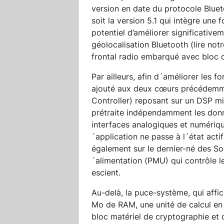
version en date du protocole Bluet
soit la version 5.1 qui intègre une 
potentiel d’améliorer significativ
géolocalisation Bluetooth (lire notr
frontal radio embarqué avec bloc
Par ailleurs, afin d´améliorer les
ajouté aux deux cœurs précédemm
Controller) reposant sur un DSP m
prétraite indépendamment les donné
interfaces analogiques et numériqu
´application ne passe à l´état acti
également sur le dernier-né des So
´alimentation (PMU) qui contrôle l
escient.
Au-delà, la puce-système, qui aff
Mo de RAM, une unité de calcul en 
bloc matériel de cryptographie et