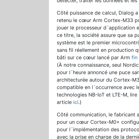
détecter, traiter les données et le
Côté puissance de calcul, Dialog a 
retenu le cœur Arm Cortex-M33 p
jouer le processeur d´application e
ce titre, la société assure que sa p
système est le premier microcontr
sans fil réellement en production qu
bâti sur ce cœur lancé par Arm
fin
(À notre connaissance, seul Nordic
pour l´heure annoncé une puce sans
architecturée autour du Cortex-M3
compatible en l´occurrence avec l
technologies NB-IoT et LTE-M, lire
article
ici
.)
Côté communication, le fabricant 
pour un cœur Cortex-M0+ configu
pour l´implémentation des protoco
avec la prise en charge de la derni