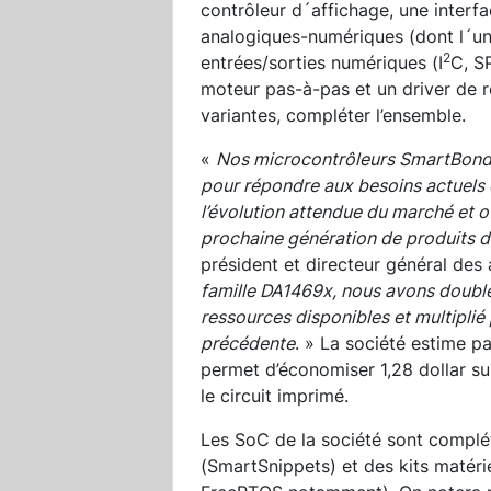
contrôleur d´affichage, une interf
analogiques-numériques (dont l´un 
2
entrées/sorties numériques (I
C, S
moteur pas-à-pas et un driver de r
variantes, compléter l’ensemble.
«
Nos microcontrôleurs SmartBond
pour répondre aux besoins actuels d
l’évolution attendue du marché et 
prochaine génération de produits d
président et directeur général des 
famille DA1469x, nous avons doublé
ressources disponibles et multiplié
précédente
. » La société estime pa
permet d’économiser 1,28 dollar su
le circuit imprimé.
Les SoC de la société sont complé
(SmartSnippets) et des kits matéri