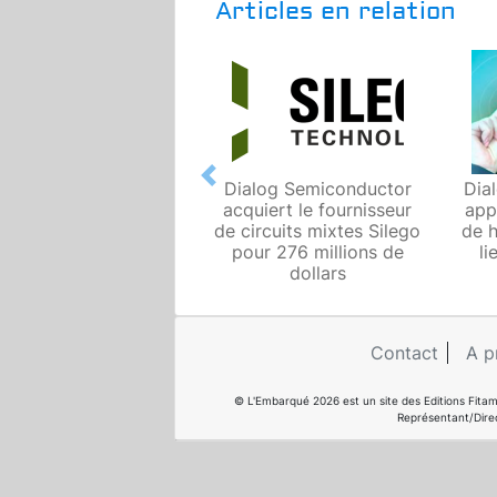
Articles en relation
Previous
Dialog Semiconductor
Dia
acquiert le fournisseur
app
de circuits mixtes Silego
de h
pour 276 millions de
li
dollars
Contact
A p
© L'Embarqué 2026 est un site des Editions Fitam
Représentant/Dire