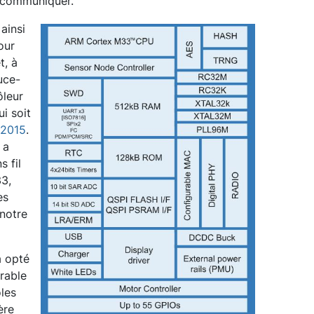
s communiquer.
ainsi
our
t, à
uce-
ôleur
i soit
 2015
.
 a
 fil
3,
es
 notre
a opté
rable
les
ère