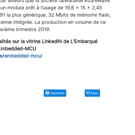
r ailleurs que la société taïwanaise AzureWave
 un module prêt à l’usage de 19,6 x 15 x 2,45
1 la plus générique, 32 Mbits de mémoire flash,
ntenne intégrée. La production en volume de ce
xième trimestre 2019.
lités sur la vitrine LinkedIN de L'Embarqué
Embedded-MCU
ase/embedded-mcu/
Imprimer
Mail