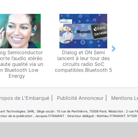
Next
log Semiconductor
Dialog et ON Semi
Dialo
orte l’audio stéréo
lancent à leur tour des
acquie
aute qualité via un
circuits radio SoC
de circ
en Bluetooth Low
compatibles Bluetooth 5
pour
Energy
ropos de L'Embarqué
Publicité Annonceur
Mentions L
ant Technologies. SARL. Siège social : 10 rue de Penthièvre, 75008 Paris. Rédaction : 2 ru
cteur de la publication : Jacques FITAMANT - Directeur délégué : Mathieu FITAMANT. N°509