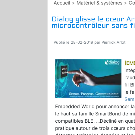
Accueil
>
Matériel & systèmes
>
Co
Dialog glisse le cœur 
microcontrôleur sans fi
Publié le 28-02-2019 par Pierrick Arlot
[EM
inté
l'au
fil 
le f
Sem
Embedded World pour annoncer la
le haut sa famille SmartBond de m
compatibles BLE.
...
Décliné en quat
pratique autour de trois cœurs ch