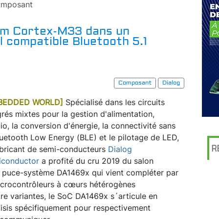
mposant
Arm Cortex-M33 dans un
l compatible Bluetooth 5.1
Composant
Dialog
BEDDED WORLD]
Spécialisé dans les circuits
grés mixtes pour la gestion d'alimentation,
dio, la conversion d'énergie, la connectivité sans
Bluetooth Low Energy (BLE) et le pilotage de LED,
R
abricant de semi-conducteurs
Dialog
iconductor
a profité du cru 2019 du salon
 puce-système DA1469x qui vient compléter par
icrocontrôleurs à cœurs hétérogènes
re variantes, le SoC DA1469x s´articule en
oisis spécifiquement pour respectivement