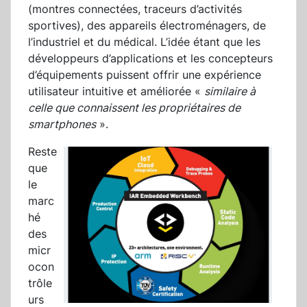
(montres connectées, traceurs d’activités
sportives), des appareils électroménagers, de
l’industriel et du médical. L’idée étant que les
développeurs d’applications et les concepteurs
d’équipements puissent offrir une expérience
utilisateur intuitive et améliorée «
similaire à
celle que connaissent les propriétaires de
smartphones
».
Reste
que
le
marc
hé
des
micr
ocon
trôle
urs