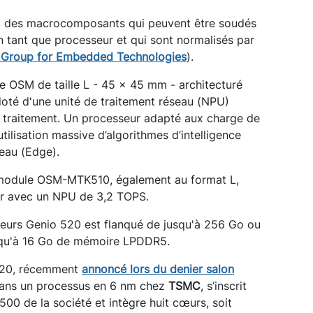
t des macrocomposants qui peuvent être soudés
 tant que processeur et qui sont normalisés par
n Group for Embedded Technologies
).
OSM de taille L - 45 x 45 mm - architecturé
doté d'une unité de traitement réseau (NPU)
 traitement. Un processeur adapté aux charge de
’utilisation massive d’algorithmes d’intelligence
seau (Edge).
du module OSM-MTK510, également au format L,
r avec un NPU de 3,2 TOPS.
eurs Genio 520 est flanqué de jusqu'à 256 Go ou
squ'à 16 Go de mémoire LPDDR5.
 520, récemment
annoncé lors du denier salon
dans un processus en 6 nm chez
TSMC
, s’inscrit
00 de la société et intègre huit cœurs, soit