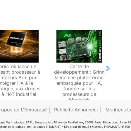
ediaTek lance un
Carte de
Proces
Next
ssant processeur à
développement : Grinn
avec
t coeurs Arm pour
lance une plate-forme
Geni
intégrer l’IA à la
embarquée pour l’IA,
veut 
otique, aux drones
fondée sur les
da
 à l'IoT industriel
processeurs de
Mediatek
ropos de L'Embarqué
Publicité Annonceur
Mentions L
ant Technologies. SARL. Siège social : 10 rue de Penthièvre, 75008 Paris. Rédaction : 2 ru
cteur de la publication : Jacques FITAMANT - Directeur délégué : Mathieu FITAMANT. N°509