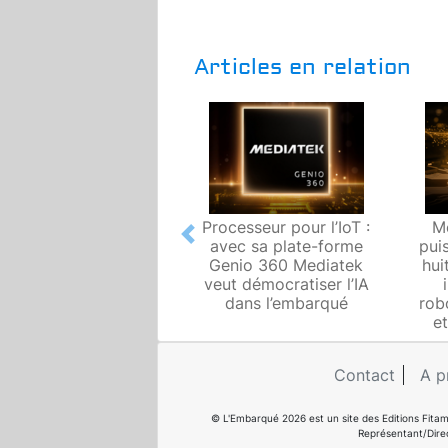
Articles en relation
Processeur pour l’IoT :
M
Previous
avec sa plate-forme
pui
Genio 360 Mediatek
hui
veut démocratiser l’IA
dans l’embarqué
rob
et
Contact
A p
© L'Embarqué 2026 est un site des Editions Fitam
Représentant/Dire