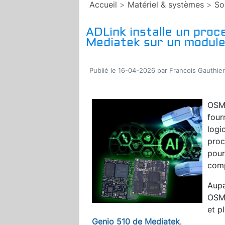
Accueil
>
Matériel & systèmes
>
So
ADLink installe un pro
Mediatek sur un module
Publié le 16-04-2026 par Francois Gauthier
OSM-
four
logi
proc
pour
com
Aupa
OSM 
et p
Genio 510 de Mediatek
.