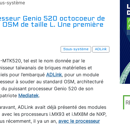
us-système
cesseur Genio 520 octocoeur de
 OSM de taille L. Une première
Sous-système
ADLink
MTK520, tel est le nom donnée par le
nisseur taïwanais de briques matérielles et
ciels pour l’embarqué
ADLink
, pour un module
esseur à souder au standard OSM, architecturé
 du puissant processeur Genio 520 de son
patriote
Mediatek
.
R
ravant, ADLink avait déjà présenté des modules
avec les processeurs i.MX93 et i.MX8M de NXP,
lus récemment, il ya un an,
avec le processeur