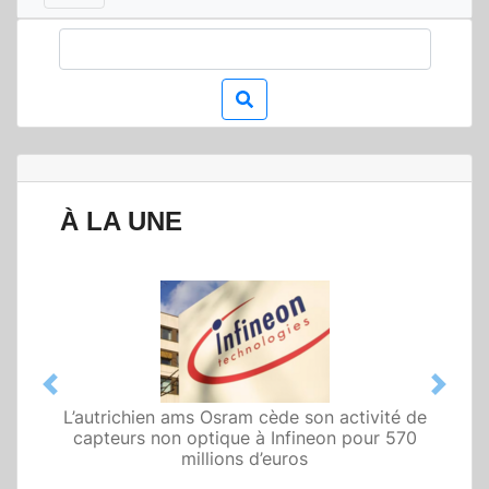
À LA UNE
Previous
Next
L’autrichien ams Osram cède son activité de
Qualcomm met en avant une architecture
capteurs non optique à Infineon pour 570
fondée sur l’IA physique au service de robots
domestiques et humanoïdes
millions d’euros