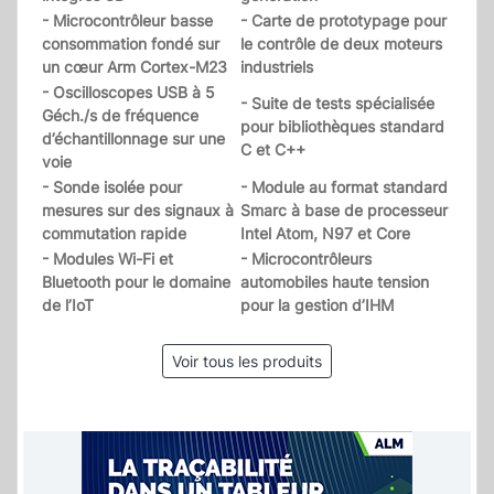
- Microcontrôleur basse
- Carte de prototypage pour
consommation fondé sur
le contrôle de deux moteurs
un cœur Arm Cortex-M23
industriels
- Oscilloscopes USB à 5
- Suite de tests spécialisée
Géch./s de fréquence
pour bibliothèques standard
d’échantillonnage sur une
C et C++
voie
- Sonde isolée pour
- Module au format standard
mesures sur des signaux à
Smarc à base de processeur
commutation rapide
Intel Atom, N97 et Core
- Modules Wi-Fi et
- Microcontrôleurs
Bluetooth pour le domaine
automobiles haute tension
de l’IoT
pour la gestion d’IHM
Voir tous les produits