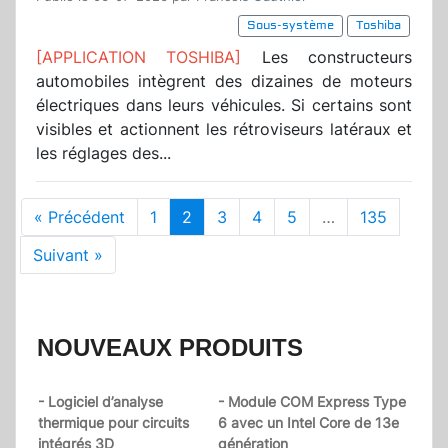
Sous-système
Toshiba
[APPLICATION TOSHIBA]
Les constructeurs
automobiles intègrent des dizaines de moteurs
électriques dans leurs véhicules. Si certains sont
visibles et actionnent les rétroviseurs latéraux et
les réglages des...
« Précédent
1
2
3
4
5
…
135
Suivant »
NOUVEAUX PRODUITS
- Logiciel d’analyse
- Module COM Express Type
thermique pour circuits
6 avec un Intel Core de 13e
intégrés 3D
génération