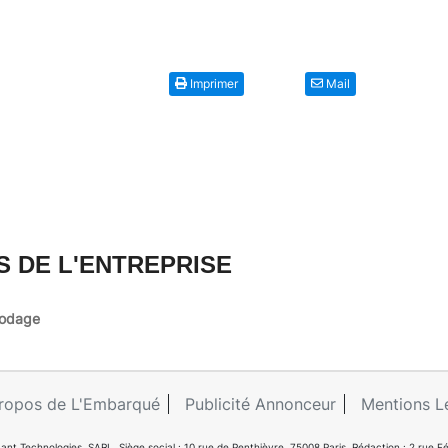
Imprimer
Mail
S DE L'ENTREPRISE
 codage
ropos de L'Embarqué
Publicité Annonceur
Mentions L
ant Technologies. SARL. Siège social : 10 rue de Penthièvre, 75008 Paris. Rédaction : 2 ru