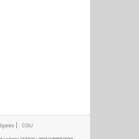
égales
CGU
e Félix Le Dantec CS 62020 – 29018 QUIMPER CEDEX.