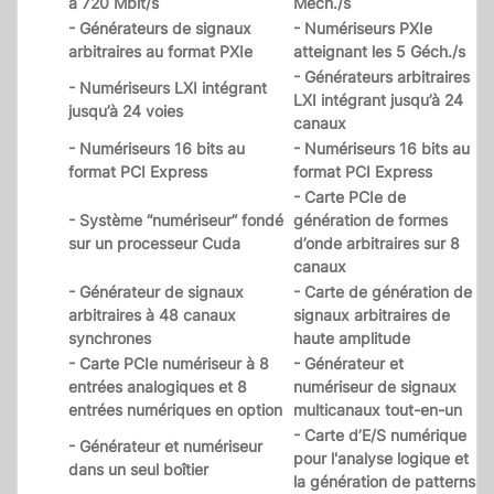
à 720 Mbit/s
Méch./s
- Générateurs de signaux
- Numériseurs PXIe
arbitraires au format PXIe
atteignant les 5 Géch./s
- Générateurs arbitraires
- Numériseurs LXI intégrant
LXI intégrant jusqu’à 24
jusqu’à 24 voies
canaux
- Numériseurs 16 bits au
- Numériseurs 16 bits au
format PCI Express
format PCI Express
- Carte PCIe de
- Système “numériseur” fondé
génération de formes
sur un processeur Cuda
d’onde arbitraires sur 8
canaux
- Générateur de signaux
- Carte de génération de
arbitraires à 48 canaux
signaux arbitraires de
synchrones
haute amplitude
- Carte PCIe numériseur à 8
- Générateur et
entrées analogiques et 8
numériseur de signaux
entrées numériques en option
multicanaux tout-en-un
- Carte d’E/S numérique
- Générateur et numériseur
pour l'analyse logique et
dans un seul boîtier
la génération de patterns