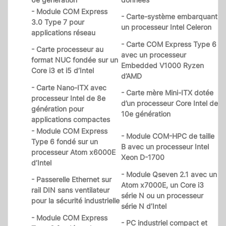
- Module COM Express
- Carte-système embarquant
3.0 Type 7 pour
un processeur Intel Celeron
applications réseau
- Carte COM Express Type 6
- Carte processeur au
avec un processeur
format NUC fondée sur un
Embedded V1000 Ryzen
Core i3 et i5 d’Intel
d’AMD
- Carte Nano-ITX avec
- Carte mère Mini-ITX dotée
processeur Intel de 8e
d’un processeur Core Intel de
génération pour
10e génération
applications compactes
- Module COM Express
- Module COM-HPC de taille
Type 6 fondé sur un
B avec un processeur Intel
processeur Atom x6000E
Xeon D-1700
d’Intel
- Module Qseven 2.1 avec un
- Passerelle Ethernet sur
Atom x7000E, un Core i3
rail DIN sans ventilateur
série N ou un processeur
pour la sécurité industrielle
série N d’Intel
- Module COM Express
- PC industriel compact et