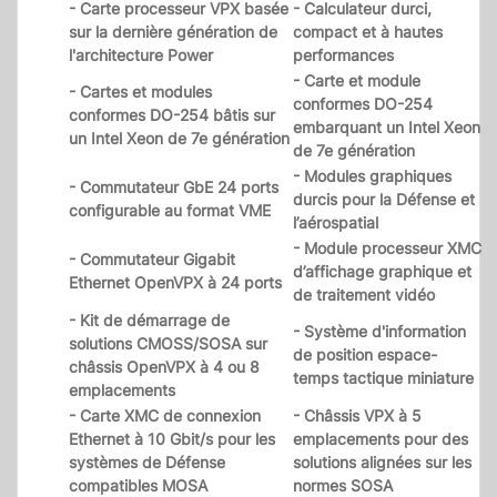
- Carte processeur VPX basée
- Calculateur durci,
sur la dernière génération de
compact et à hautes
l'architecture Power
performances
- Carte et module
- Cartes et modules
conformes DO-254
conformes DO-254 bâtis sur
embarquant un Intel Xeon
un Intel Xeon de 7e génération
de 7e génération
- Modules graphiques
- Commutateur GbE 24 ports
durcis pour la Défense et
configurable au format VME
l’aérospatial
- Module processeur XMC
- Commutateur Gigabit
d’affichage graphique et
Ethernet OpenVPX à 24 ports
de traitement vidéo
- Kit de démarrage de
- Système d'information
solutions CMOSS/SOSA sur
de position espace-
châssis OpenVPX à 4 ou 8
temps tactique miniature
emplacements
- Carte XMC de connexion
- Châssis VPX à 5
Ethernet à 10 Gbit/s pour les
emplacements pour des
systèmes de Défense
solutions alignées sur les
compatibles MOSA
normes SOSA