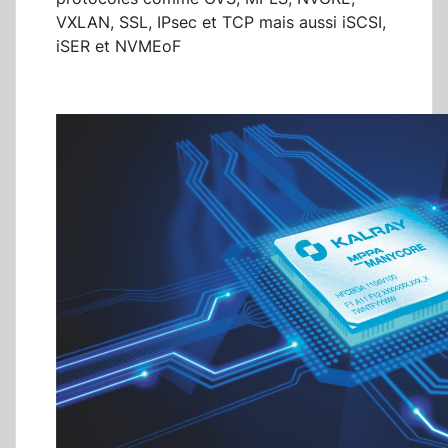
VXLAN, SSL, IPsec et TCP mais aussi iSCSI,
iSER et NVMEoF