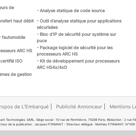
eurs de
- Analyse statique de code source
ansfert haut débit
- Outil d’analyse statique pour applications
sécurisées
- Bloc d'IP de sécurité pour système sur
r l’automobile
puce
- Package logiciel de sécurité pour les
ocesseurs ARC HS
processeurs ARC HS
certifié ISO
- Kit de développement pour processeurs
ARC HS4x/4xD
tèmes de gestion
ropos de L'Embarqué
Publicité Annonceur
Mentions L
ant Technologies. SARL. Siège social : 10 rue de Penthièvre, 75008 Paris. Rédaction : 2 ru
cteur de la publication : Jacques FITAMANT - Directeur délégué : Mathieu FITAMANT. N°509