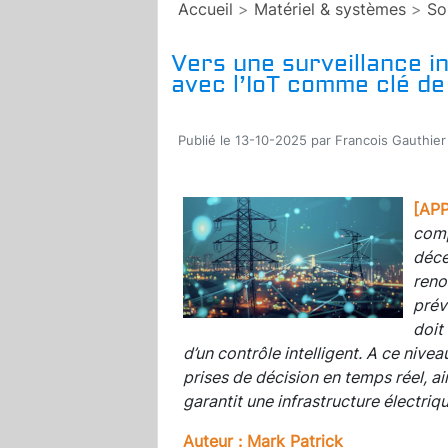
Accueil
>
Matériel & systèmes
>
So
Vers une surveillance i
avec l’IoT comme clé de
Publié le 13-10-2025 par Francois Gauthier
[AP
comp
déce
reno
prév
doit
d’un contrôle intelligent. A ce nivea
prises de décision en temps réel, ai
garantit une infrastructure électrique
Auteur : Mark Patrick