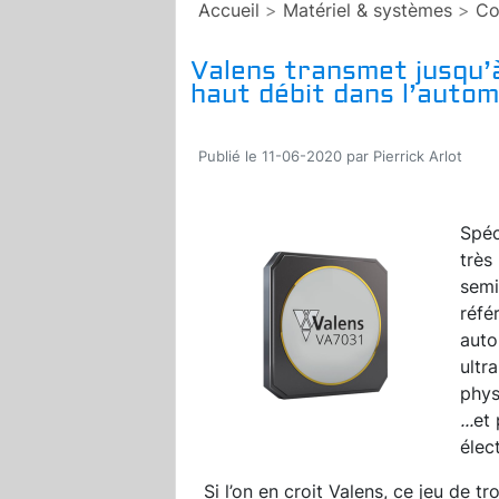
Accueil
>
Matériel & systèmes
>
Co
Valens transmet jusqu’à
haut débit dans l’autom
Publié le 11-06-2020 par Pierrick Arlot
Spéc
très
semi
réfé
auto
ultr
phys
...
et 
élec
Si l’on en croit Valens, ce jeu de t