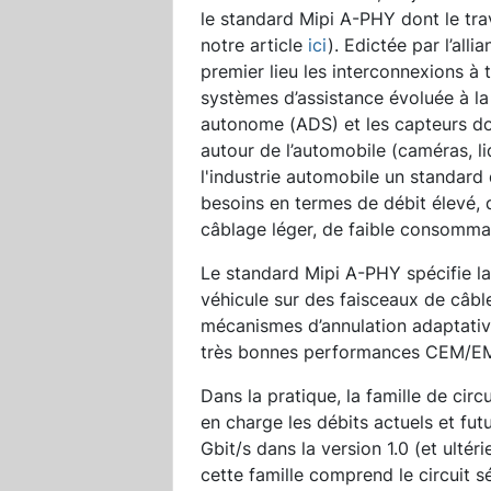
le standard Mipi A-PHY dont le trav
notre article
ici
). Edictée par l’all
premier lieu les interconnexions à 
systèmes d’assistance évoluée à l
autonome (ADS) et les capteurs d
autour de l’automobile (caméras, li
l'industrie automobile un standard
besoins en termes de débit élevé, d
câblage léger, de faible consommat
Le standard Mipi A-PHY spécifie la
véhicule sur des faisceaux de câble
mécanismes d’annulation adaptative
très bonnes performances CEM/EM
Dans la pratique, la famille de ci
en charge les débits actuels et fut
Gbit/s dans la version 1.0 (et ultér
cette famille comprend le circuit s