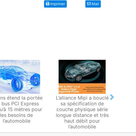
Imprimer
Mail
ns étend la portée
L’alliance Mipi a bouclé
Valens
Next
 bus PCI Express
sa spécification de
à la t
qu’à 15 mètres pour
couche physique série
portée
les besoins de
longue distance et très
Exp
l’automobile
haut débit pour
l’automobile