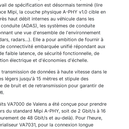
ail de spécification est désormais terminé (lire
iance Mipi, la couche physique A-PHY v1.0 cible en
très haut débit internes au véhicule dans les
a conduite (ADAS), les systèmes de conduite
onnant une vue d'ensemble de l'environnement
dars, radars…). Elle
a pour ambition de fournir à
 de connectivité embarquée unifié répondant aux
e faible latence, de sécurité fonctionnelle, de
ion électrique et d'économies d'échelle.
 transmission de données à haute vitesse dans le
s légers jusqu'à 15 mètres et stipule des
 de bruit et de retransmission pour garantir de
I.
rcuits VA7000 de Valens a été conçue pour prendre
urs du standard Mipi A-PHY, soit de 2 Gbit/s à 16
ieurement de 48 Gbit/s et au-delà). Pour l’heure,
érialiseur VA7031, pour la connexion longue