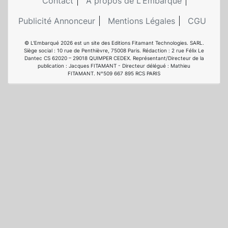
Contact
A propos de L'Embarqué
Publicité Annonceur
Mentions Légales
CGU
© L'Embarqué 2026 est un site des Editions Fitamant Technologies. SARL.
Siège social : 10 rue de Penthièvre, 75008 Paris. Rédaction : 2 rue Félix Le
Dantec CS 62020 – 29018 QUIMPER CEDEX. Représentant/Directeur de la
publication : Jacques FITAMANT - Directeur délégué : Mathieu
FITAMANT. N°509 667 895 RCS PARIS