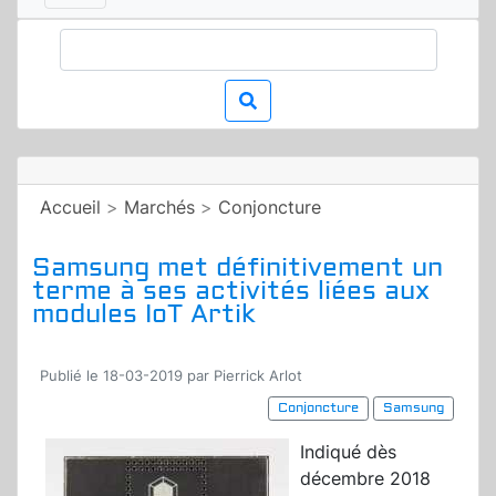
Accueil
>
Marchés
>
Conjoncture
Samsung met définitivement un
terme à ses activités liées aux
modules IoT Artik
Publié le 18-03-2019 par Pierrick Arlot
Conjoncture
Samsung
Indiqué dès
décembre 2018