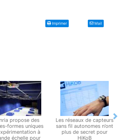
Imprimer
Mail
Next
Inria propose des
Les réseaux de capteurs
Sta
tes-formes uniques
sans fil autonomes n’ont
bran
expérimentation à
plus de secret pour
gagn
ande échelle pour
HiKoB
rése