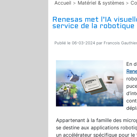
Accueil
>
Matériel & systèmes
>
Co
Renesas met l’IA visuell
service de la robotiqu
Publié le 06-03-2024 par Francois Gauthie
En d
Ren
robo
puce
d’int
cont
dépl
Appartenant à la famille des mic
se destine aux applications robo
un accélérateur spécifique pour le 