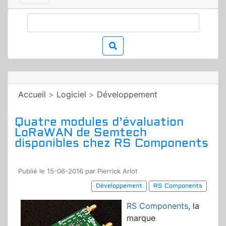
Accueil
>
Logiciel
>
Développement
Quatre modules d’évaluation
LoRaWAN de Semtech
disponibles chez RS Components
Publié le 15-06-2016 par Pierrick Arlot
Développement
RS Components
RS Components
, la
marque