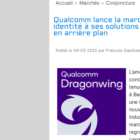
Accueil
>
Marchés
>
Conjoncture
Qualcomm lance la mar
identité à ses solutions
en arrière plan
Publié le 04-03-2025 par Francois Gauthie
L’am
cond
tenu
à Ba
une 
nouv
indu
marq
regr
casq