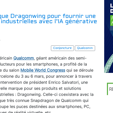
que Dragonwing pour fournir une
 industrielles avec l’IA générative
r
Conjoncture
Qualcomm
éricain
Qualcomm
, géant américain des semi-
ucteurs pour les smartphones, a profité de la
e du salon
Mobile World Congress
qui se déroule
rcelone du 3 au 6 mars, pour annoncer à travers
intervention de président Enrico Salvatori, une
elle marque pour ses produits et solutions
R
strielles : Dragonwing. Celle-ci coexistera avec la
ue très connue Snapdragon de Qualcomm qui
oupe les puces destinées aux smartphones, PC,
ues de réalité virtuelle, etc.