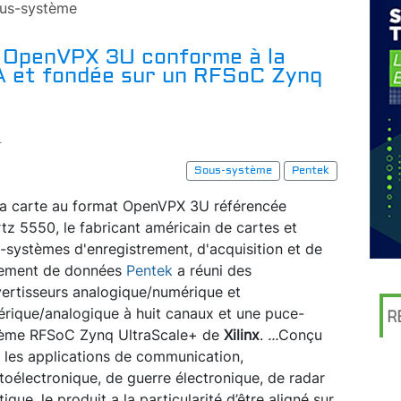
us-système
e OpenVPX 3U conforme à la
 et fondée sur un RFSoC Zynq
r
Sous-système
Pentek
la carte au format OpenVPX 3U référencée
tz 5550, le fabricant américain de cartes et
-systèmes d'enregistrement, d'acquisition et de
tement de données
Pentek
a réuni des
ertisseurs analogique/numérique et
rique/analogique à huit canaux et une puce-
R
ème RFSoC Zynq UltraScale+ de
Xilinx
.
...
Conçu
 les applications de communication,
toélectronique, de guerre électronique, de radar
ue, le produit a la particularité d’être aligné sur