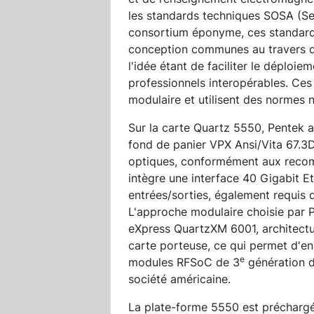
les standards techniques SOSA (Se
consortium éponyme, ces standards
conception communes au travers de 
l'idée étant de faciliter le déploie
professionnels interopérables. Ces
modulaire et utilisent des normes n
Sur la carte Quartz 5550, Pentek 
fond de panier VPX Ansi/Vita 67.3D
optiques, conformément aux recom
intègre une interface 40 Gigabit E
entrées/sorties, également requis 
L'approche modulaire choisie par P
eXpress QuartzXM 6001, architectur
carte porteuse, ce qui permet d'en
e
modules RFSoC de 3
génération d
société américaine.
La plate-forme 5550 est préchargée