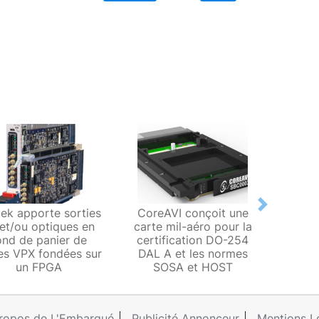
Next
ek apporte sorties
CoreAVI conçoit une
Pent
et/ou optiques en
carte mil-aéro pour la
Zyn
ond de panier de
certification DO-254
RFSoC 
es VPX fondées sur
DAL A et les normes
mod
un FPGA
SOSA et HOST
ropos de L'Embarqué
Publicité Annonceur
Mentions L