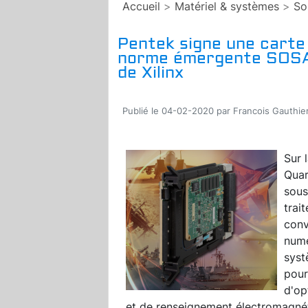
Accueil
>
Matériel & systèmes
>
So
Pentek signe une cart
norme émergente SOSA
de Xilinx
Publié le 04-02-2020 par Francois Gauthie
Sur 
Quar
sous
trai
conv
numé
syst
pour
d'op
et de renseignement électromagnétiq