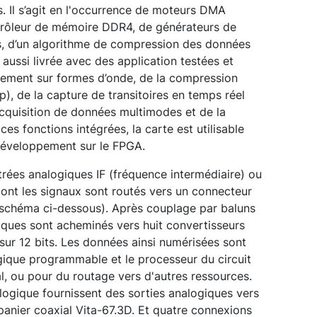
 Il s’agit en l'occurrence de moteurs DMA
trôleur de mémoire DDR4, de générateurs de
s, d’un algorithme de compression des données
 aussi livrée avec des application testées et
chement sur formes d’onde, de la compression
p), de la capture de transitoires en temps réel
acquisition de données multimodes et de la
es fonctions intégrées, la carte est utilisable
 développement sur le FPGA.
trées analogiques IF (fréquence intermédiaire) ou
ont les signaux sont routés vers un connecteur
r schéma ci-dessous). Après couplage par baluns
giques sont acheminés vers huit convertisseurs
ur 12 bits. Les données ainsi numérisées sont
gique programmable et le processeur du circuit
, ou pour du routage vers d'autres ressources.
ogique fournissent des sorties analogiques vers
anier coaxial Vita-67.3D. Et quatre connexions