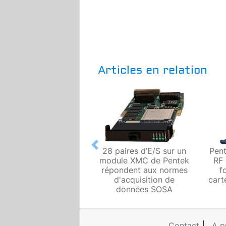
Articles en relation
Previous
28 paires d’E/S sur un
Pent
module XMC de Pentek
RF 
répondent aux normes
f
d'acquisition de
cart
données SOSA
Contact
A p