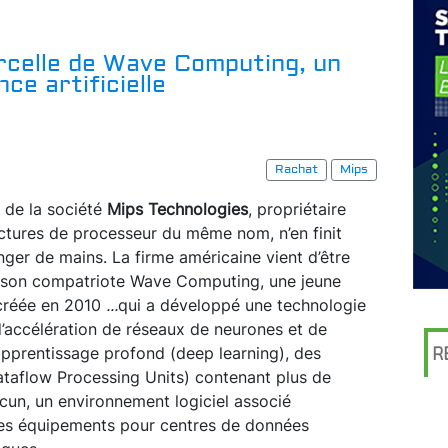
rcelle de Wave Computing, un
nce artificielle
Rachat
Mips
 de la société
Mips Technologies
, propriétaire
ctures de processeur du même nom, n’en finit
ger de mains. La firme américaine vient d’être
r son compatriote Wave Computing, une jeune
 créée en 2010
...
qui a développé une technologie
d’accélération de réseaux de neurones et de
’apprentissage profond (deep learning), des
R
taflow Processing Units) contenant plus de
cun, un environnement logiciel associé
 des équipements pour centres de données