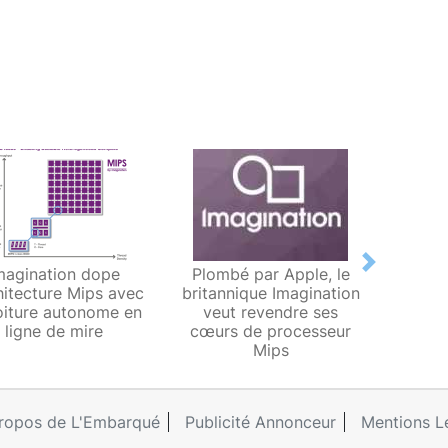
Next
magination dope
Plombé par Apple, le
Imagi
chitecture Mips avec
britannique Imagination
de Mi
oiture autonome en
veut revendre ses
l’esca
ligne de mire
cœurs de processeur
d’inve
Mips
ropos de L'Embarqué
Publicité Annonceur
Mentions L