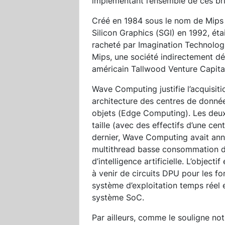
implémentant l’ensemble de ces br
Créé en 1984 sous le nom de Mips
Silicon Graphics (SGI) en 1992, ét
racheté par Imagination Technolog
Mips, une société indirectement dé
américain Tallwood Venture Capita
Wave Computing justifie l’acquisit
architecture des centres de données
objets (Edge Computing). Les deux
taille (avec des effectifs d’une ce
dernier, Wave Computing avait ann
multithread basse consommation de
d’intelligence artificielle. L’object
à venir de circuits DPU pour les f
système d’exploitation temps réel 
système SoC.
Par ailleurs, comme le souligne no