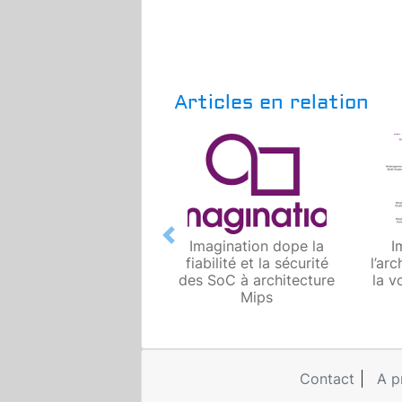
Articles en relation
Previous
Imagination dope la
I
fiabilité et la sécurité
l’ar
des SoC à architecture
la v
Mips
Contact
A p