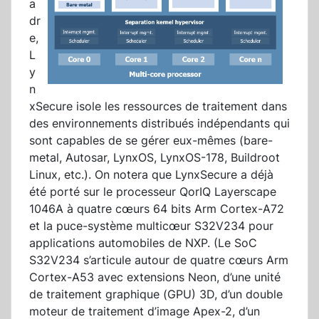
a
dr
e,
L
y
n
xSecure isole les ressources de traitement dans
des environnements distribués indépendants qui
sont capables de se gérer eux-mêmes (bare-
metal, Autosar, LynxOS, LynxOS-178, Buildroot
Linux, etc.). On notera que LynxSecure a déjà
été porté sur le processeur QorIQ Layerscape
1046A à quatre cœurs 64 bits Arm Cortex-A72
et la puce-système multicœur S32V234 pour
applications automobiles de NXP. (Le SoC
S32V234 s’articule autour de quatre cœurs Arm
Cortex-A53 avec extensions Neon, d’une unité
de traitement graphique (GPU) 3D, d’un double
moteur de traitement d’image Apex-2, d’un