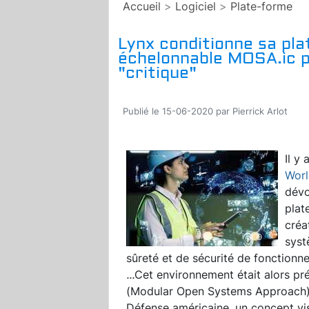
Accueil
>
Logiciel
>
Plate-forme
Lynx conditionne sa plat
échelonnable MOSA.ic p
"critique"
Publié le 15-06-2020 par Pierrick Arlot
Il y
Worl
dévo
plat
créa
syst
sûreté et de sécurité de fonctionne
...
Cet environnement était alors 
(Modular Open Systems Approach) i
Défense américaine, un concept vi