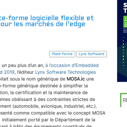
e-forme logicielle flexible et
our les marchés de l’edge
Plate-forme
Lynx Software
 a un peu plus d’un an,
à l’occasion d’Embedded
d 2019
, l’éditeur
Lynx Software Technologies
ilait sous le nom générique de
MOSA.ic
une
e-forme générique destinée à simplifier la
tion, la certification et la maintenance de
èmes obéissant à des contraintes strictes de
R
ment (automobile, avionique, industriel, etc.).
présenté comme compatible avec le concept MOSA
nitialement porté par le Département de la
sant à bâtir des équipements constitués de