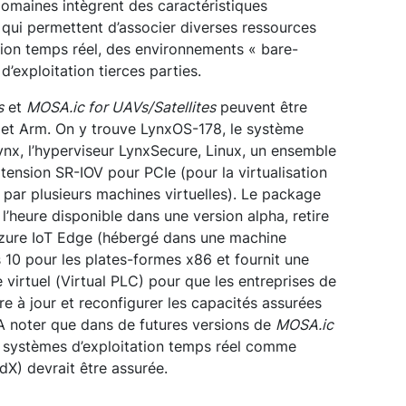
omaines intègrent des caractéristiques
i permettent d’associer diverses ressources
tion temps réel, des environnements « bare-
’exploitation tierces parties.
s
et
MOSA.ic for UAVs/Satellites
peuvent être
 et Arm. On y trouve LynxOS-178, le système
ynx, l’hyperviseur LynxSecure, Linux, un ensemble
extension SR-IOV pour PCIe (pour la virtualisation
 par plusieurs machines virtuelles). Le package
 l’heure disponible dans une version alpha, retire
Azure IoT Edge (hébergé dans une machine
 10 pour les plates-formes x86 et fournit une
irtuel (Virtual PLC) pour que les entreprises de
e à jour et reconfigurer les capacités assurées
 A noter que dans de futures versions de
MOSA.ic
de systèmes d’exploitation temps réel comme
X) devrait être assurée.