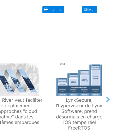
Imprimer
Mail
 River veut faciliter
LynxSecure,
Wind 
Next
le déploiement
l’hyperviseur de Lynx
puiss
approches "cloud
Software, prend
sein 
native" dans les
désormais en charge
cont
stèmes embarqués
l’OS temps réel
FreeRTOS