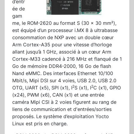
d’entr
ée de
gam
me, le ROM-2620 au format S (30 x 30 mm²),
est équipé d’un processeur i.MX 8 à ultrabasse
consommation de NXP avec un double cœur
Arm Cortex-A35 pour une vitesse d’horloge
allant jusqu’à 1 GHz, associé à un cœur Arm
Cortex-M33 cadencé à 216 MHz et flanqué de 1
Go de mémoire DDR4-2000, 16 Go de flash
Nand eMMC. Des interfaces Ethernet 10/100
Mbit/s, Mipi DSI sur 4 voies, USB 2.0, USB 2.0
2
2
OTG, UART (x5), SPI (x1), I
S (x1), I
C (x1), GPIO
(x24), PWM (x6), CAN (x1) et une entrée
caméra Mipi CSI à 2 voies figurent au rang de
liens de communication et d'entrées/sorties
proposés. Le système d’exploitation Yocto
Linux est pris en charge.