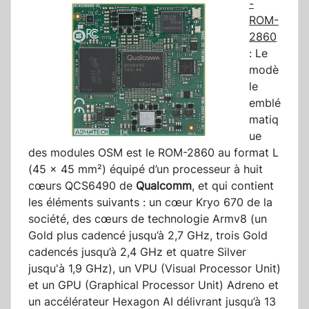
-
ROM-
2860
: Le
modè
le
emblé
matiq
ue
des modules OSM est le ROM-2860 au format L
(45 x 45 mm²) équipé d’un processeur à huit
cœurs QCS6490 de
Qualcomm
, et qui contient
les éléments suivants : un cœur Kryo 670 de la
société, des cœurs de technologie Armv8 (un
Gold plus cadencé jusqu’à 2,7 GHz, trois Gold
cadencés jusqu’à 2,4 GHz et quatre Silver
jusqu'à 1,9 GHz), un VPU (Visual Processor Unit)
et un GPU (Graphical Processor Unit) Adreno et
un accélérateur Hexagon AI délivrant jusqu’à 13