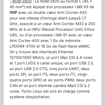
- ROM-2820
: Le ROM-2820 au format L (45 x
45 mm²) est équipé d’un processeur i.MX 93 de
NXP
avec un double cœur Arm Cortex-A55
pour une vitesse d’horloge allant jusqu’à 1,7
GHz, associé à un cœur Arm Cortex-M33 à 250
MHz et à un NPU (Neural Processor Unit) Ethos
U65, ou d'un processeur i.MX 91 avec un cœur
Arm Cortex-A55 avec 1 Go de mémoire
LPDDR4-3700 et 16 Go de flash Nand eMMC.
On y trouve des interfaces Ethernet
10/100/1000 Mbit/s, un port Mipi DSI à 4 voies
et 1 port LVDS à canal unique, un port USB 2.0,
un port USB 2.0 OTG, cinq ports UART, deux
2
2
ports SPI, un port I
S, deux ports I
C, vingt-
quatre ports GPIO et six ports PWM, deux ports
CAN et un port d’entrée caméra MipiI CSI à 2
voies. Yocto Linux est pris en charge comme
système d’exploitation.