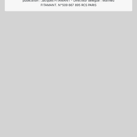
publication : Jacques FITAMANT - Directeur délégué : Mathieu
FITAMANT. N°509 667 895 RCS PARIS