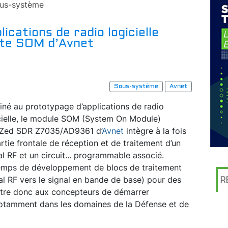
us-système
ications de radio logicielle
arte SOM d’Avnet
Sous-système
Avnet
iné au prototypage d’applications de radio
cielle, le module SOM (System On Module)
Zed SDR Z7035/AD9361 d’
Avnet
intègre à la fois
artie frontale de réception et de traitement d’un
al RF et un circuit
...
programmable associé.
 temps de développement de blocs de traitement
l RF vers le signal en bande de base) pour des
R
ttre donc aux concepteurs de démarrer
 notamment dans les domaines de la Défense et de