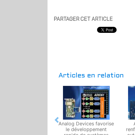
PARTAGER CET ARTICLE
Articles en relation
Previous
Analog Devices favorise
le développement
ren
rapide de systèmes
aut