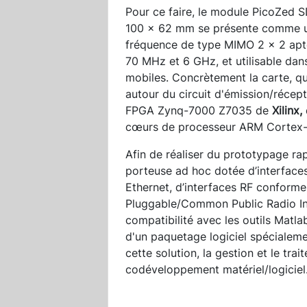
Pour ce faire, le module PicoZed 
100 x 62 mm se présente comme un
fréquence de type MIMO 2 x 2 apte
70 MHz et 6 GHz, et utilisable dans
mobiles. Concrètement la carte, q
autour du circuit d'émission/récep
FPGA Zynq-7000 Z7035 de
Xilinx,
cœurs de processeur ARM Cortex
Afin de réaliser du prototypage ra
porteuse ad hoc dotée d’interfaces 
Ethernet, d’interfaces RF conforme
Pluggable/Common Public Radio Int
compatibilité avec les outils Matla
d'un paquetage logiciel spécialemen
cette solution, la gestion et le t
codéveloppement matériel/logiciel