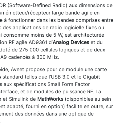
SDR (Software-Defined Radio) aux dimensions de
 émetteur/récepteur large bande agile en
 à fonctionner dans les bandes comprises entre
 des applications de radio logicielle fixes ou
ui consomme moins de 5 W, est architecturée
tion RF agile AD9361 d’
Analog Devices
et du
doté de 275 000 cellules logiques et de deux
-A9 cadencés à 800 MHz.
pide, Avnet propose pour ce
module une carte
standard telles que l’USB 3.0 et le Gigabit
s aux spécifications Small Form Factor
erface, et de modules de puissance RF. La
b et Simulink de
MathWorks
(disponibles au sein
t adapté, fourni en option) facilite en outre, sur
raitement des données dans une optique de
.