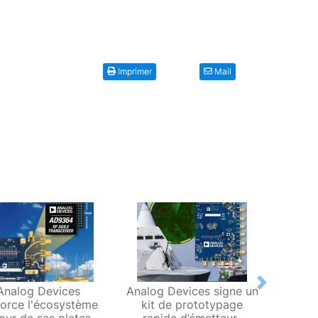
Imprimer
Mail
Next
Analog Devices
Analog Devices signe un
Avne
force l'écosystème
kit de prototypage
mini
our de ses plates-
rapide d’émetteur-
l’arc