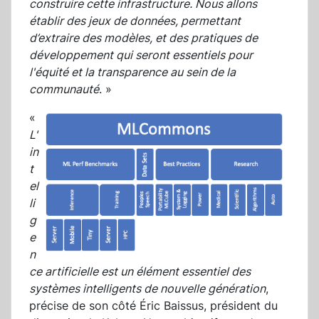
construire cette infrastructure. Nous allons
établir des jeux de données, permettant
d’extraire des modèles, et des pratiques de
développement qui seront essentiels pour
l'équité et la transparence au sein de la
communauté
. »
«
L'
in
t
el
li
g
e
n
ce artificielle est un élément essentiel des
systèmes intelligents de nouvelle génération
,
précise de son côté Éric Baissus, président du