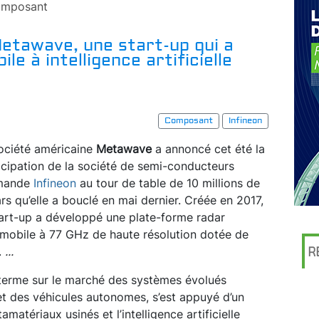
mposant
Metawave, une start-up qui a
e à intelligence artificielle
Composant
Infineon
ociété américaine
Metawav
e
a annoncé cet été la
icipation de la société de semi-conducteurs
emande
Infineon
au tour de table de 10 millions de
ars qu’elle a bouclé en mai dernier. Créée en 2017,
tart-up a développé une plate-forme radar
mobile à 77 GHz de haute résolution dotée de
.
...
R
 terme sur le marché des systèmes évolués
et des véhicules autonomes, s’est appuyé d’un
atériaux usinés et l’intelligence artificielle