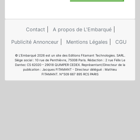
Contact
A propos de L'Embarqué
Publicité Annonceur
Mentions Légales
CGU
© L'Embarqué 2026 est un site des Editions Fitamant Technologies. SARL.
Siège social : 10 rue de Penthièvre, 75008 Paris. Rédaction : 2 rue Félix Le
Dantec CS 62020 – 29018 QUIMPER CEDEX. Représentant/Directeur de la
publication : Jacques FITAMANT - Directeur délégué : Mathieu
FITAMANT. N°509 667 895 RCS PARIS