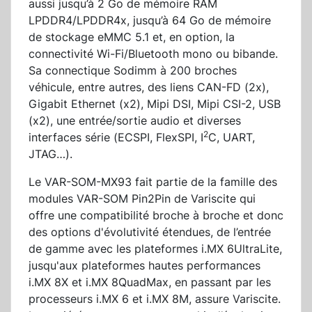
aussi jusqu’à 2 Go de mémoire RAM
LPDDR4/LPDDR4x, jusqu’à 64 Go de mémoire
de stockage eMMC 5.1 et, en option, la
connectivité Wi-Fi/Bluetooth mono ou bibande.
Sa connectique Sodimm à 200 broches
véhicule, entre autres, des liens CAN-FD (2x),
Gigabit Ethernet (x2), Mipi DSI, Mipi CSI-2, USB
(x2), une entrée/sortie audio et diverses
2
interfaces série (ECSPI, FlexSPI, I
C, UART,
JTAG…).
Le VAR-SOM-MX93 fait partie de la famille des
modules VAR-SOM Pin2Pin de Variscite qui
offre une compatibilité broche à broche et donc
des options d'évolutivité étendues, de l’entrée
de gamme avec les plateformes i.MX 6UltraLite,
jusqu'aux plateformes hautes performances
i.MX 8X et i.MX 8QuadMax, en passant par les
processeurs i.MX 6 et i.MX 8M, assure Variscite.