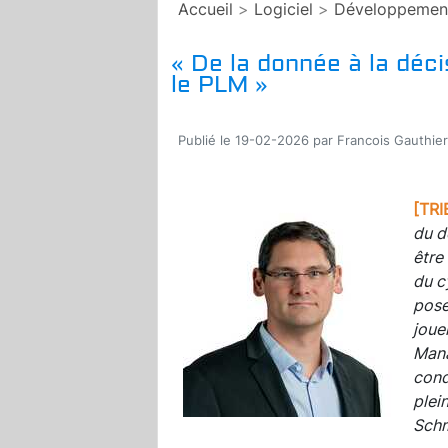
Accueil
>
Logiciel
>
Développemen
« De la donnée à la décis
le PLM »
Publié le 19-02-2026 par Francois Gauthier
[TRI
du d
être
du c
pose
joue
Mana
cond
plei
Schm