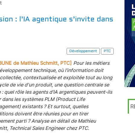
t
ion : l’IA agentique s’invite dans
Développement
PTC
BUNE de Mathieu Schmitt, PTC]
Pour les métiers
éveloppement technique, où l’information doit
 collectée, contextualisée et exploitée tout au long
ycle de vie d'un produit, une question centrale se
 : quel rôle les agents d’IA argentiques peuvent-ils
r dans les systèmes PLM (Product Life
gement) existants ? Et surtout, quelles
R
itions doivent être réunies pour en tirer
nement parti ? Analyse en détail de Mathieu
itt, Technical Sales Engineer chez PTC
.