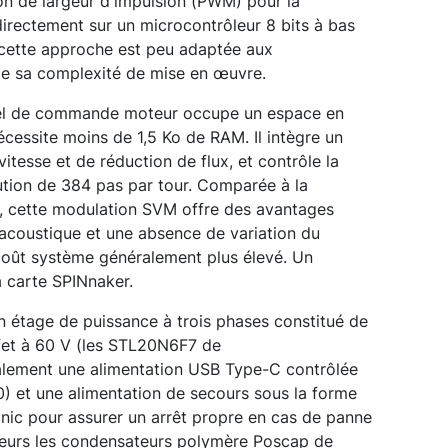
ion de largeur d'impulsion (PWM) pour la
rectement sur un microcontrôleur 8 bits à bas
t cette approche est peu adaptée aux
 de sa complexité de mise en œuvre.
ciel de commande moteur occupe un espace en
écessite moins de 1,5 Ko de RAM. Il intègre un
vitesse et de réduction de flux, et contrôle la
ution de 384 pas par tour. Comparée à la
 cette modulation SVM offre des avantages
t acoustique et une absence de variation du
oût système généralement plus élevé. Un
a carte SPINnaker.
 étage de puissance à trois phases constitué de
et à 60 V (les STL20N6F7 de
galement une alimentation USB Type-C contrôlée
) et une alimentation de secours sous la forme
ic pour assurer un arrêt propre en cas de panne
illeurs les condensateurs polymère Poscap de