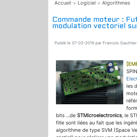
Accueil
>
Logiciel
>
Algorithmes
Commande moteur : Fut
modulation vectoriel su
Publié le 07-03-2019 par Francois Gauthier
[EM
SPIN
Elec
les 
mote
réfé
form
bits
...
de
STMicroelectronics
, le S
fille sont liées au fait que les ing
algorithme de type SVM (Space Ve