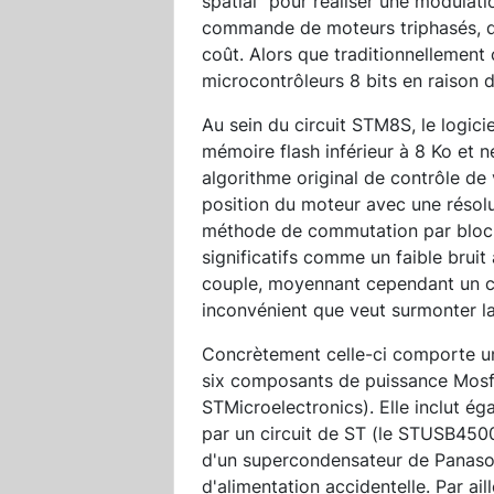
spatial" pour réaliser une modulat
commande de moteurs triphasés, di
coût. Alors que traditionnellemen
microcontrôleurs 8 bits en raison
Au sein du circuit STM8S, le logi
mémoire flash inférieur à 8 Ko et n
algorithme original de contrôle de 
position du moteur avec une résol
méthode de commutation par bloc,
significatifs comme un faible brui
couple, moyennant cependant un c
inconvénient que veut surmonter l
Concrètement celle-ci comporte un
six composants de puissance Mosf
STMicroelectronics). Elle inclut é
par un circuit de ST (le STUSB4500
d'un supercondensateur de Panason
d'alimentation accidentelle. Par a