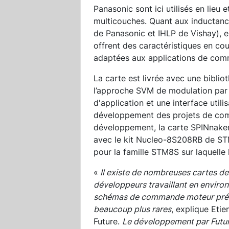
Panasonic sont ici utilisés en lieu
multicouches. Quant aux inductanc
de Panasonic et IHLP de Vishay), el
offrent des caractéristiques en cou
adaptées aux applications de co
La carte est livrée avec une bibli
l’approche SVM de modulation par
d'application et une interface util
développement des projets de co
développement, la carte SPINnaker 
avec le kit Nucleo-8S208RB de ST
pour la famille STM8S sur laquelle l
«
Il existe de nombreuses cartes 
développeurs travaillant en enviro
schémas de commande moteur précis
beaucoup plus rares
, explique Eti
Future.
Le développement par Future