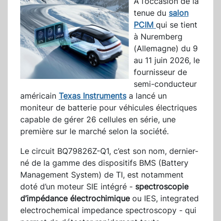
A l’occasion de la
tenue du
salon
PCIM
qui se tient
à Nuremberg
(Allemagne) du 9
au 11 juin 2026, le
fournisseur de
semi-conducteur
américain
Texas Instruments
a lancé un
moniteur de batterie pour véhicules électriques
capable de gérer 26 cellules en série, une
première sur le marché selon la société.
Le circuit BQ79826Z-Q1, c’est son nom, dernier-
né de la gamme des dispositifs BMS (Battery
Management System) de TI, est notamment
doté d’un moteur SIE intégré -
spectroscopie
d’impédance électrochimique
ou IES, integrated
electrochemical impedance spectroscopy - qui