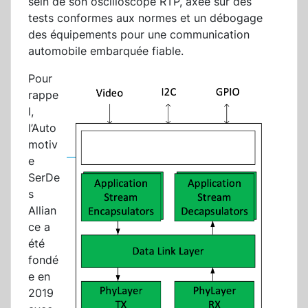
sein de son oscilloscope RTP, axée sur des
tests conformes aux normes et un débogage
des équipements pour une communication
automobile embarquée fiable.
Pour
rappe
l,
l’Auto
motiv
e
SerDe
s
Allian
ce a
été
fondé
e en
2019