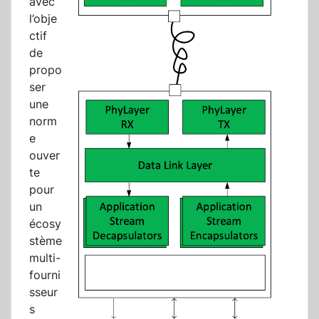
avec
l’obje
ctif
de
propo
ser
une
norm
e
ouver
te
pour
un
écosy
stème
multi-
fourni
sseur
s