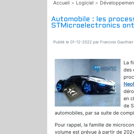
Accueil
>
Logiciel
>
Développemen
Automobile : les proces
STMicroelectronics ont
Publié le 01-12-2022 par Francois Gauthier
La f
des 
proc
Neo
déro
en c
de S
automobiles, par sa suite de compi
Pour rappel, la famille de microcon
volume est prévue à partir de 2024