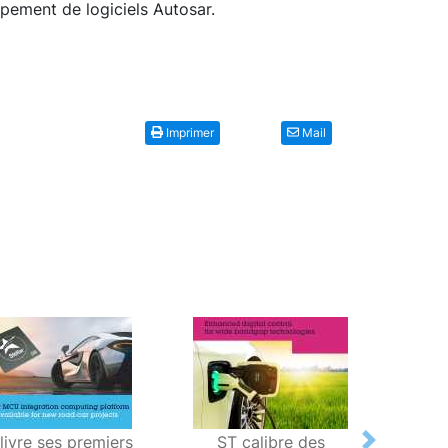
pement de logiciels Autosar.
Imprimer
Mail
livre ses premiers
ST calibre des
ST éc