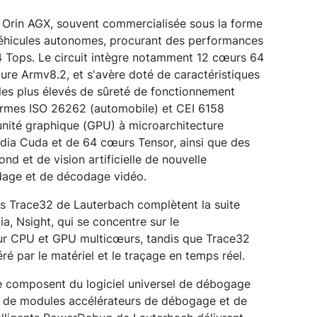
 Orin AGX, souvent commercialisée sous la forme
véhicules autonomes, procurant des performances
54 Tops. Le circuit intègre notamment 12 cœurs 64
ure Armv8.2, et s'avère doté de caractéristiques
 les plus élevés de sûreté de fonctionnement
normes ISO 26262 (automobile) et CEI 6158
 unité graphique (GPU) à microarchitecture
ia Cuda et de 64 cœurs Tensor, ainsi que des
nd et de vision artificielle de nouvelle
dage et de décodage vidéo.
ls Trace32 de Lauterbach complètent la suite
a, Nsight, qui se concentre sur le
ur CPU et GPU multicœurs, tandis que Trace32
ré par le matériel et le traçage en temps réel.
 se composent du logiciel universel de débogage
e de modules accélérateurs de débogage et de