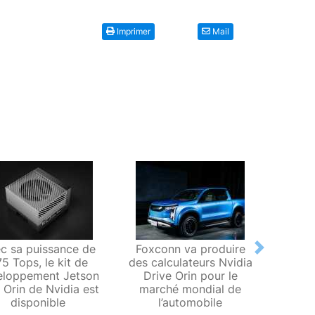
Imprimer
Mail
c sa puissance de
Foxconn va produire
Le mo
Next
5 Tops, le kit de
des calculateurs Nvidia
Orin 
eloppement Jetson
Drive Orin pour le
perfor
Orin de Nvidia est
marché mondial de
Top
disponible
l’automobile
fo