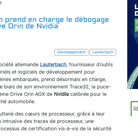
t
h prend en charge le débogage
e Orin de Nvidia
r
Développement
Lauterbach
ociété allemande
Lauterbach
, fournisseur d’outils
riels et logiciels de développement pour
èmes embarqués, prend désormais en charge,
le biais de son environnement Trace32, la puce-
ème Drive Orin AGX de
Nvidia
calibrée pour le
hé automobile.
R
ultané des cœurs de processeur, grâce à leur
n intrusive des traces de processeur, une
cessus de certification vis-à-vis de la sécurité