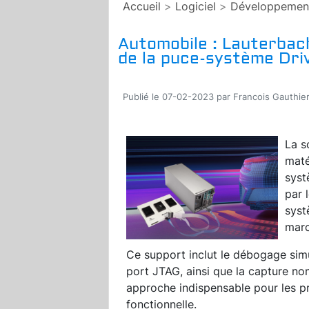
Accueil
>
Logiciel
>
Développemen
Automobile : Lauterbac
de la puce-système Driv
Publié le 07-02-2023 par Francois Gauthie
La s
maté
syst
par 
syst
marc
Ce support inclut le débogage sim
port JTAG, ainsi que la capture no
approche indispensable pour les pro
fonctionnelle.