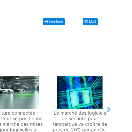
Imprimer
Mail
Next
iture connectée :
Le marché des logiciels
Conti
trobit se positionne
de sécurité pour
spé
le marché des mises
l’embarqué va croître de
c
jour logicielles à
près de 20% par an d’ici
automo