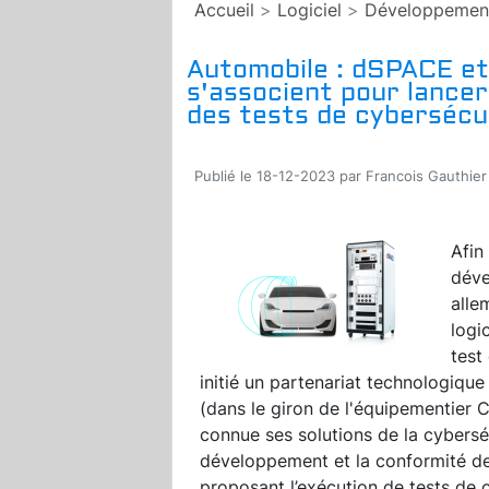
Accueil
>
Logiciel
>
Développemen
Automobile : dSPACE et
s'associent pour lance
des tests de cybersécu
Publié le 18-12-2023 par Francois Gauthier
Afin
déve
all
logi
test
initié un partenariat technologique
(dans le giron de l'équipementier 
connue ses solutions de la cybersécu
développement et la conformité d
proposant l’exécution de tests de 