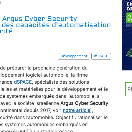
t
 Argus Cyber Security
r des capacités d'automatisation
rité
Développement
dSPACE
 de préparer la prochaine génération du
loppement logiciel automobile, la firme
emande
dSPACE
, spécialiste des solutions
cielles et matérielles pour le développement et le
R
 de systèmes embarqués dans l’automobile, a
 avec la société israélienne
Argus Cyber Security
Continental depuis 2017, voir
notre article
),
rité dans l’automobile. Objectif : rationaliser le
es systèmes automobiles embarqués en
cybersécurité à un stade précoce.