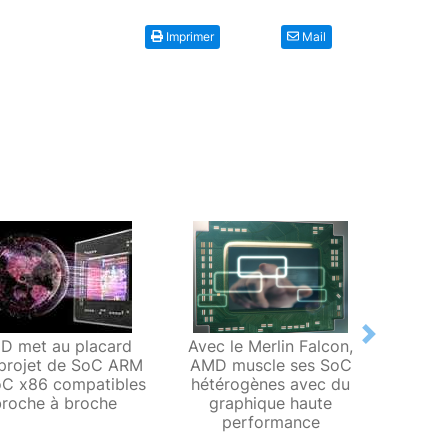
Imprimer
Mail
Next
D met au placard
Avec le Merlin Falcon,
La nou
projet de SoC ARM
AMD muscle ses SoC
d’A
oC x86 compatibles
hétérogènes avec du
d’AMD
broche à broche
graphique haute
fabri
performance