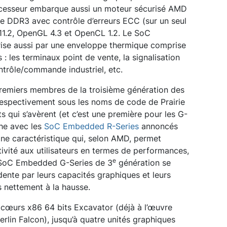
cesseur embarque aussi un moteur sécurisé AMD
e DDR3 avec contrôle d’erreurs ECC (sur un seul
 11.2, OpenGL 4.3 et OpenCL 1.2. Le SoC
ise aussi par une enveloppe thermique comprise
 : les terminaux point de vente, la signalisation
ntrôle/commande industriel, etc.
premiers membres de la troisième génération des
spectivement sous les noms de code de Prairie
s qui s’avèrent (et c’est une première pour les G-
he avec les
SoC Embedded R-Series
annoncés
Une caractéristique qui, selon AMD, permet
ivité aux utilisateurs en termes de performances,
e
 SoC Embedded G-Series de 3
génération se
dente par leurs capacités graphiques et leurs
 nettement à la hausse.
 cœurs x86 64 bits Excavator (déjà à l’œuvre
lin Falcon), jusqu’à quatre unités graphiques