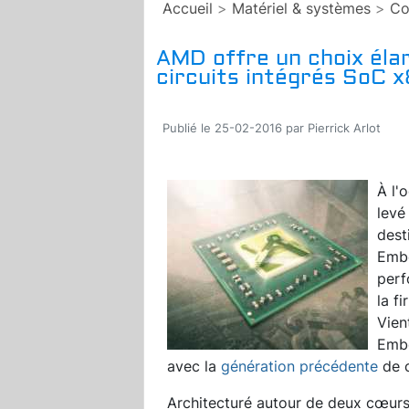
Accueil
>
Matériel & systèmes
>
Co
AMD offre un choix élar
circuits intégrés SoC 
Publié le 25-02-2016 par Pierrick Arlot
À l'
levé
dest
Embe
per
la f
Vien
Embe
avec la
génération précédente
de c
Architecturé autour de deux cœurs