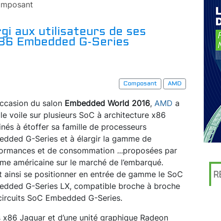
mposant
gi aux utilisateurs de ses
x86 Embedded G-Series
Composant
AMD
occasion du salon
Embedded World 2016
,
AMD
a
 le voile sur plusieurs SoC à architecture x86
inés à étoffer sa famille de processeurs
dded G-Series et à élargir la gamme de
formances et de consommation
...
proposées par
irme américaine sur le marché de l’embarqué.
t ainsi se positionner en entrée de gamme le SoC
R
dded G-Series LX, compatible broche à broche
ircuits SoC Embedded G-Series.
 x86 Jaguar et d’une unité graphique Radeon