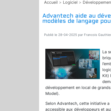
Accueil
>
Logiciel
>
Développemen
Advantech aide au déve
modèles de langage pour
Publié le 28-04-2025 par Francois Gauthie
La s
briq
l’em
logi
Kit)
dema
développement en local de grands
Model).
Selon Advantech, cette initiative 
accessible aux développeurs et au