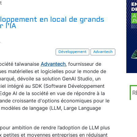
t
loppement en local de grands
 l’IA
r
Développement
Advantech
ociété taïwanaise
Advantech
, fournisseur de
ues matérielles et logicielles pour le monde de
barqué, dévoile sa solution GenAI Studio, un
ciel intégré au SDK (Software Développement
R
 Edge AI de la société en vue de répondre à la
nde croissante d'options économiques pour le
 modèles de langage (LLM, Large Language
a pour ambition de rendre l’adoption de LLM plus
x petites et moyennes entreprises en réduisant